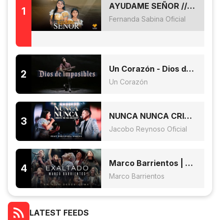
AYUDAME SEÑOR // FERNANDA SABINA FT MARLENY SAPON // VIDEO OFICIAL 6K
Fernanda Sabina Oficial
Un Corazón - Dios de Imposibles (Video Lyric)
Un Corazón
NUNCA NUNCA CRISTO ME HA DEJADO | JACOBO REYNOSO FEAT. FERNANDA SABINA
Jacobo Reynoso Oficial
Marco Barrientos | Exaltado - Álbum en vivo desde CDMX
Marco Barrientos
LATEST FEEDS