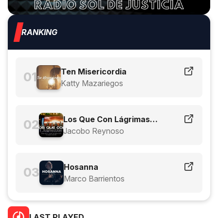
ON
RANKING
24/7 Hrs
Ten Misericordia
Katty Mazariegos
Los Que Con Lágrimas
Sembraron
Jacobo Reynoso
Hosanna
Marco Barrientos
LAST PLAYED