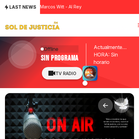
Marcos Witt - Al Rey
Marco Barrientos - Hosanna
LAST NEWS
Danilo Montero - Te Alabaré mi Buen Jesús (En 
René Gonzalez - Hashem Es Varon de Guerra
A.L.X. - Hashem Reina (Rap Mix)
Funky - Hasta el Final
Funky - Necesitamos de Él
HOME
Funky - Necesitamos de Él
Actualmente no hay ningún programa al aire
Offline
HORA: Sin
Sin programa
horario
TV RADIO